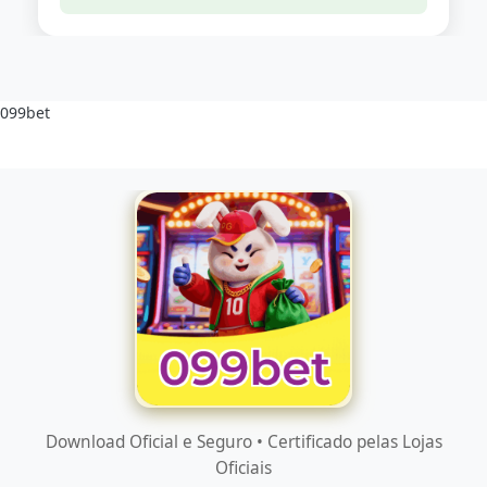
099bet
Download Oficial e Seguro • Certificado pelas Lojas
Oficiais