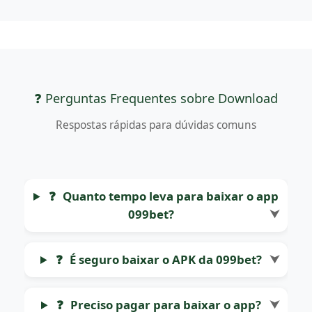
❓ Perguntas Frequentes sobre Download
Respostas rápidas para dúvidas comuns
❓
Quanto tempo leva para baixar o app
099bet?
⮟
❓
É seguro baixar o APK da 099bet?
⮟
❓
Preciso pagar para baixar o app?
⮟