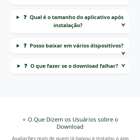
❓
Qual é o tamanho do aplicativo após
instalação?
⮟
❓
Posso baixar em vários dispositivos?
⮟
❓
O que fazer se o download falhar?
⮟
⭐ O Que Dizem os Usuários sobre o
Download
Avaliações reais de quem já baixou e instalou o app