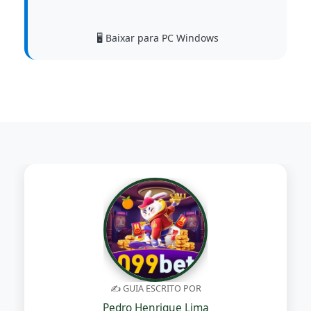
🖥️ Baixar para PC Windows
✍️ GUIA ESCRITO POR
Pedro Henrique Lima