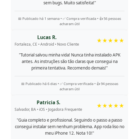
sem bugs. Muito satisfeita!"
📅 Publicado há 1 semana • ✅ Compra verificada • 👍 56 pessoas
acharam útil
Lucas R.
★★★★★
Fortaleza, CE • Android • Novo Cliente
"Tutorial salvou minha vida! Nunca tinha instalado APK
antes. As instruções são tão claras que consegui na
primeira tentativa. Recomendo demais!"
📅 Publicado há 6 dias • ✅ Compra verificada • 👍 94 pessoas
acharam útil
Patricia S.
★★★★★
Salvador, BA • iOS • Jogadora Frequente
"Guia completo e profissional. Seguindo o passo a passo
consegui instalar sem nenhum problema. App roda liso no
meu iPhone 12. Nota 10!"