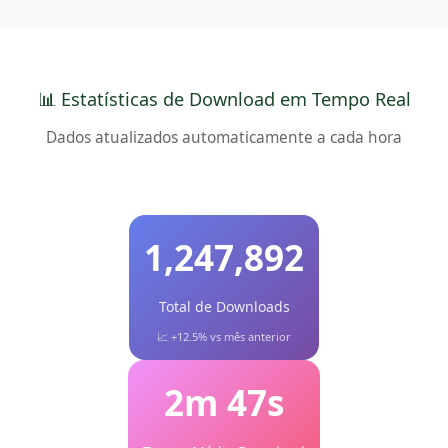
📊 Estatísticas de Download em Tempo Real
Dados atualizados automaticamente a cada hora
1,247,892
Total de Downloads
📈 +12.5% vs mês anterior
2m 47s