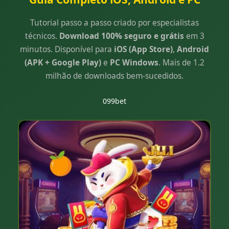
Tutorial passo a passo criado por especialistas
técnicos.
Download 100% seguro e grátis
em 3
minutos. Disponível para
iOS (App Store)
,
Android
(APK + Google Play)
e
PC Windows
. Mais de 1.2
milhão de downloads bem-sucedidos.
099bet