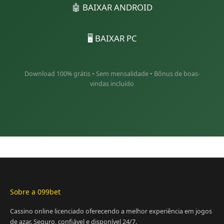
🤖 BAIXAR ANDROID
🖥️ BAIXAR PC
Download 100% grátis • Sem mensalidade • Bônus de boas-
vindas incluído
Sobre a 099bet
Cassino online licenciado oferecendo a melhor experiência em jogos
de azar. Seguro, confiável e disponível 24/7.