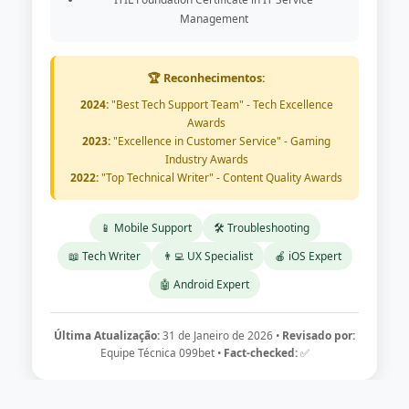
Management
🏆 Reconhecimentos:
2024:
"Best Tech Support Team" - Tech Excellence
Awards
2023:
"Excellence in Customer Service" - Gaming
Industry Awards
2022:
"Top Technical Writer" - Content Quality Awards
📱 Mobile Support
🛠️ Troubleshooting
📖 Tech Writer
👨‍💻 UX Specialist
🍎 iOS Expert
🤖 Android Expert
Última Atualização:
31 de Janeiro de 2026 •
Revisado por:
Equipe Técnica 099bet •
Fact-checked:
✅