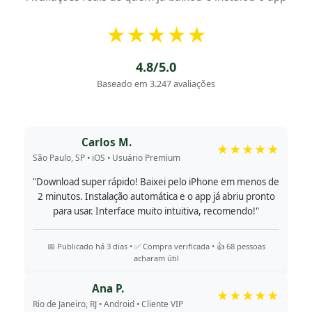
★★★★★
4.8/5.0
Baseado em 3.247 avaliações
Carlos M.
★★★★★
São Paulo, SP • iOS • Usuário Premium
"Download super rápido! Baixei pelo iPhone em menos de
2 minutos. Instalação automática e o app já abriu pronto
para usar. Interface muito intuitiva, recomendo!"
📅 Publicado há 3 dias • ✅ Compra verificada • 👍 68 pessoas
acharam útil
Ana P.
★★★★★
Rio de Janeiro, RJ • Android • Cliente VIP