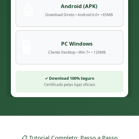
🤖
Android (APK)
Download Direto • Android 6.0+ • 65MB
🖥️
PC Windows
Cliente Desktop • Win 7+ • 120MB
✓ Download 100% Seguro
Certificado pelas lojas oficiais
📋 Tutorial Completo: Passo a Passo