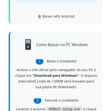
🤖 Baixar APK Android
🖥️
Como Baixar no PC Windows
Baixe o Instalador
1
Acesse o site oficial pelo navegador do seu PC e
clique em
"Download para Windows"
. O arquivo
executável (.exe) de 120MB será baixado para
sua pasta de Downloads.
Execute o Instalador
2
Localize o arquivo
e clique
099bet-setup.exe