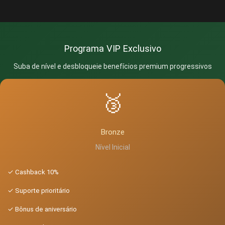
Programa VIP Exclusivo
Suba de nível e desbloqueie benefícios premium progressivos
🥉
Bronze
Nível Inicial
✓ Cashback 10%
✓ Suporte prioritário
✓ Bônus de aniversário