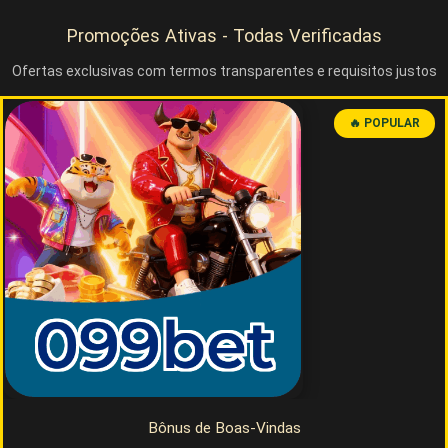
Promoções Ativas - Todas Verificadas
Ofertas exclusivas com termos transparentes e requisitos justos
🔥 POPULAR
Bônus de Boas-Vindas